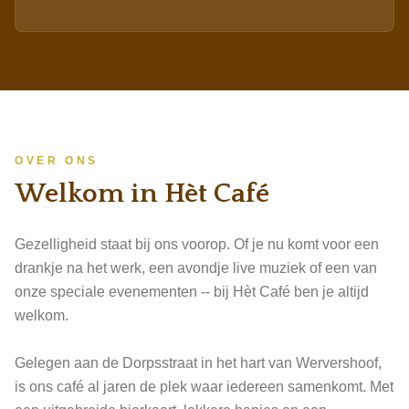
gitaren, een drumstel, een flinke dosis West-Friese humor
en een stapel knotsgekke liedjes meer dan genoeg. Wie
deze band eenmaal heeft gezien, begrijpt waarom ze al
ruim een kwart eeuw een vaste waarde zijn in de regio.
Misschien zijn ze volgens eigen zeggen de slechtste band
van Nederland... maar juist dat maakt ze misschien wel de
leukste.
OVER ONS
Welkom in Hèt Café
Gezelligheid staat bij ons voorop. Of je nu komt voor een
drankje na het werk, een avondje live muziek of een van
onze speciale evenementen -- bij Hèt Café ben je altijd
welkom.
Gelegen aan de Dorpsstraat in het hart van Wervershoof,
is ons café al jaren de plek waar iedereen samenkomt. Met