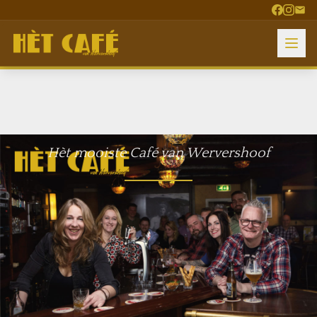
Hèt mooiste Café van Wervershoof
Dorpsstraat 76, Wervershoof
0228 - 852 941