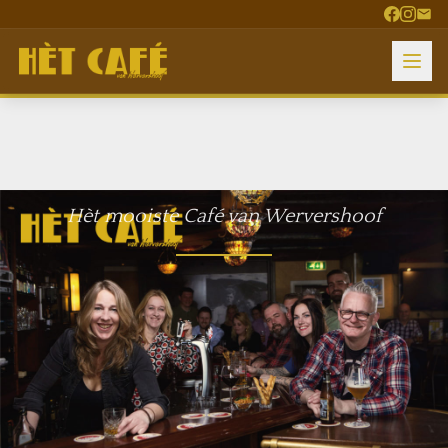
Hèt mooiste Café van Wervershoof
Dorpsstraat 76, Wervershoof
0228 - 852 941