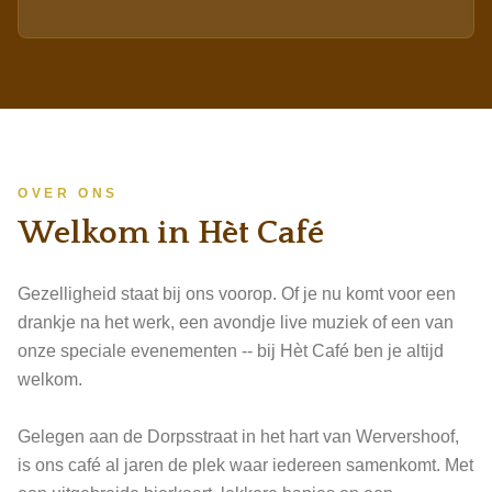
gitaren, een drumstel, een flinke dosis West-Friese humor
en een stapel knotsgekke liedjes meer dan genoeg. Wie
deze band eenmaal heeft gezien, begrijpt waarom ze al
ruim een kwart eeuw een vaste waarde zijn in de regio.
Misschien zijn ze volgens eigen zeggen de slechtste band
van Nederland... maar juist dat maakt ze misschien wel de
leukste.
OVER ONS
Welkom in Hèt Café
Gezelligheid staat bij ons voorop. Of je nu komt voor een
drankje na het werk, een avondje live muziek of een van
onze speciale evenementen -- bij Hèt Café ben je altijd
welkom.
Gelegen aan de Dorpsstraat in het hart van Wervershoof,
is ons café al jaren de plek waar iedereen samenkomt. Met