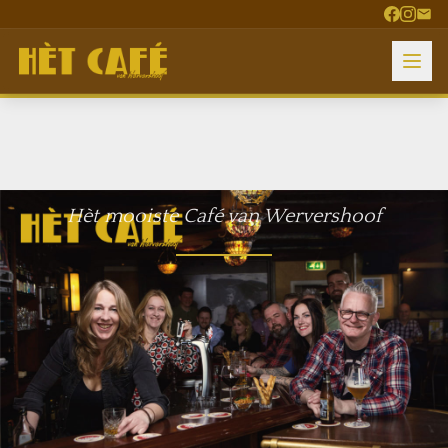
Hèt mooiste Café van Wervershoof
Dorpsstraat 76, Wervershoof
0228 - 852 941