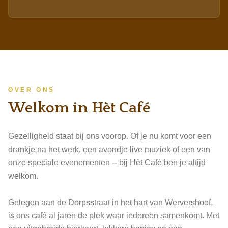
gitaren, een drumstel, een flinke dosis West-Friese humor
en een stapel knotsgekke liedjes meer dan genoeg. Wie
deze band eenmaal heeft gezien, begrijpt waarom ze al
ruim een kwart eeuw een vaste waarde zijn in de regio.
Misschien zijn ze volgens eigen zeggen de slechtste band
van Nederland... maar juist dat maakt ze misschien wel de
leukste.
OVER ONS
Welkom in Hèt Café
Gezelligheid staat bij ons voorop. Of je nu komt voor een
drankje na het werk, een avondje live muziek of een van
onze speciale evenementen -- bij Hèt Café ben je altijd
welkom.
Gelegen aan de Dorpsstraat in het hart van Wervershoof,
is ons café al jaren de plek waar iedereen samenkomt. Met