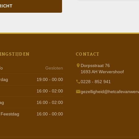
RICHT
INGSTIJDEN
CONTACT
Dorpsstraat 76
Wo
Gesloten
1693 AH Wervershoof
rdag
19:00 - 00:00
0228 - 852 941
16:00 - 02:00
gezelligheid@hetcafevanwerv
ag
16:00 - 02:00
 Feestdag
16:00 - 00:00